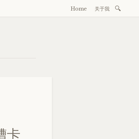
Search
Home
关于我
Skip
for:
to
content
糟卡