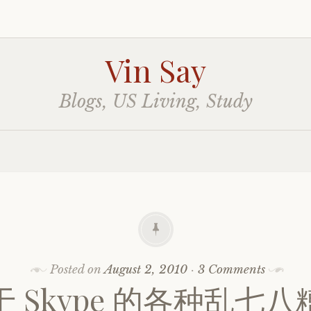
Vin Say
Blogs, US Living, Study
Posted on
August 2, 2010
·
3 Comments
于 Skype 的各种乱七八