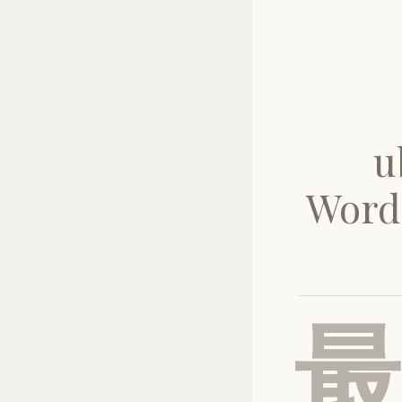
u
Wor