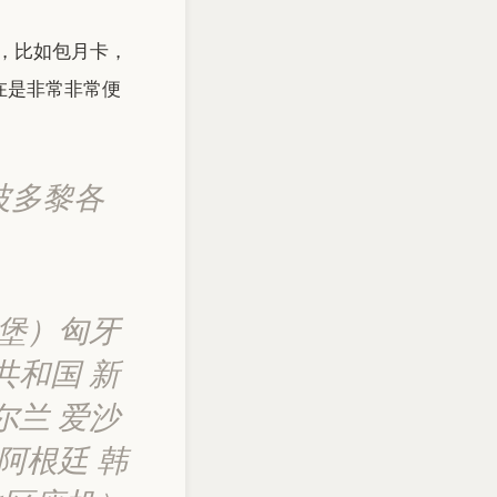
，比如包月卡，
在是非常非常便
波多黎各
得堡）匈牙
共和国 新
尔兰 爱沙
 阿根廷 韩