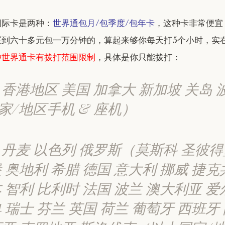
国际卡是两种：
世界通包月/包季度/包年卡
，这种卡非常便宜
买到六十多元包一万分钟的，算起来够你每天打5个小时，实
种世界通卡有拨打范围限制
，具体是你只能拨打：
 香港地区 美国 加拿大 新加坡 关岛 
家/地区手机 & 座机）
 丹麦 以色列 俄罗斯（莫斯科 圣彼
 奥地利 希腊 德国 意大利 挪威 捷克
 智利 比利时 法国 波兰 澳大利亚 爱
 瑞士 芬兰 英国 荷兰 葡萄牙 西班牙