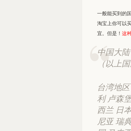
一般能买到的
淘宝上你可以
宜。但是！
这
中国大陆
（以上国
台湾地区
利 卢森堡
西兰 日本
尼亚 瑞典