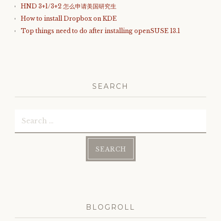
HND 3+1/3+2 怎么申请美国研究生
How to install Dropbox on KDE
Top things need to do after installing openSUSE 13.1
SEARCH
Search
for:
BLOGROLL