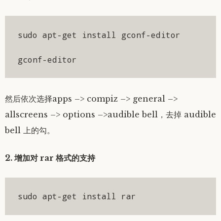
sudo apt-get install gconf-editor

gconf-editor
然后依次选择apps –> compiz –> general –>
allscreens –> options –>audible bell，去掉 audible
bell 上的勾。
2. 增加对 rar 格式的支持
sudo apt-get install rar