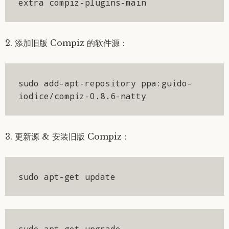
extra compiz-plugins-main
2. 添加旧版 Compiz 的软件源：
sudo add-apt-repository ppa:guido-
iodice/compiz-0.8.6-natty
3. 更新源 & 安装旧版 Compiz：
sudo apt-get update
sudo apt-get upgrade