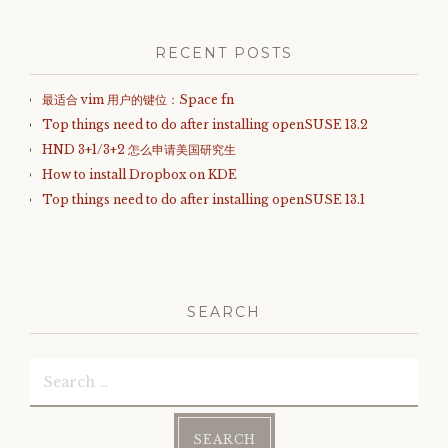
RECENT POSTS
最适合 vim 用户的键位：Space fn
Top things need to do after installing openSUSE 13.2
HND 3+1/3+2 怎么申请美国研究生
How to install Dropbox on KDE
Top things need to do after installing openSUSE 13.1
SEARCH
Search
for: