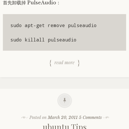
首先卸载掉 PulseAudio：
sudo apt-get remove pulseaudio

sudo killall pulseaudio
read more
Posted on
March 20, 2011
5 Comments
ubuntu Tips