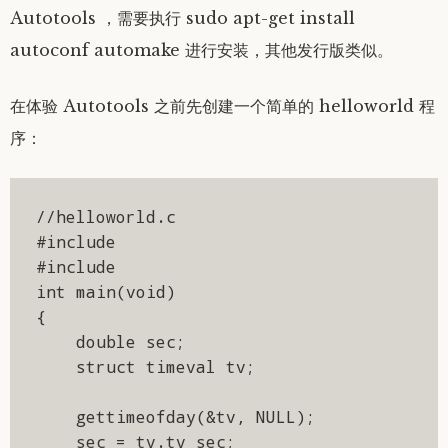
Autotools ，需要执行 sudo apt-get install
autoconf automake 进行安装，其他发行版类似。
在体验 Autotools 之前先创建一个简单的 helloworld 程
序：
//helloworld.c

#include 

#include 

int main(void)

{

    double sec;

    struct timeval tv;

    gettimeofday(&tv, NULL);

    sec = tv.tv_sec;
