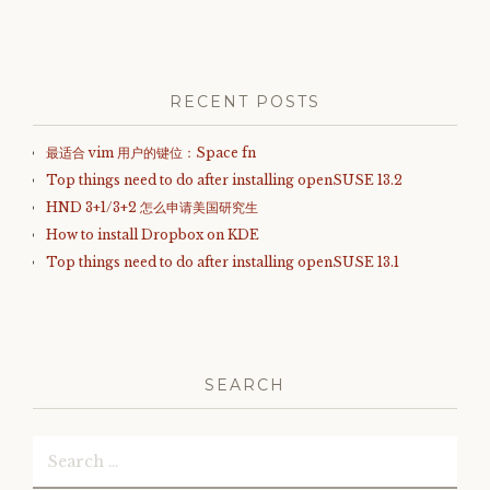
RECENT POSTS
最适合 vim 用户的键位：Space fn
Top things need to do after installing openSUSE 13.2
HND 3+1/3+2 怎么申请美国研究生
How to install Dropbox on KDE
Top things need to do after installing openSUSE 13.1
SEARCH
Search
for: